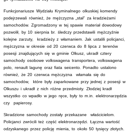
Funkcjonariusze Wydziału Kryminalnego olkuskiej komendy
podejrzewali również, że mężczyzna „stał” za kradzieżami
samochodów. Zgromadzony w tej spawie materiał dowodowy
pozwolił, by 10 sierpnia br. śledczy przedstawili mężczyźnie
kolejne zarzuty, kradzieży z włamaniem. Jak ustalili policjanci,
mężczyzna w okresie od 20 czerwca do 8 lipca z terenów
posesji znajdujących się w gminie Olkusz, ukradł cztery
samochody osobowe volkswagena transportera, volkswagena
polo, renault lagunę oraz fiata seicento. Ponadto ustalono
również, że 20 czerwca mężczyzna włamała się do
samochodów, które były zaparkowane przy jednej z posesji w
Olkuszu i ukradł z nich różne przedmioty. Złodziej kradł
wszystko co wpadło w jego ręce, były to m.in. elektronarzędzia
czy papierosy.
Skradzione samochody zostały przekazane właścicielom.
Policjanci zwrócili też część elektronarzędzi. Łączna wartość
odzyskanego przez policję mienia, to około 50 tysięcy złotych.