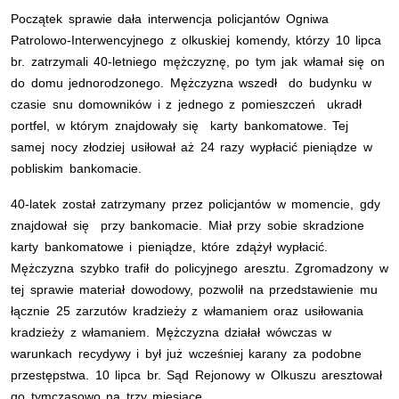
Początek sprawie dała interwencja policjantów Ogniwa
Patrolowo-Interwencyjnego z olkuskiej komendy, którzy 10 lipca
br. zatrzymali 40-letniego mężczyznę, po tym jak włamał się on
do domu jednorodzonego. Mężczyzna wszedł do budynku w
czasie snu domowników i z jednego z pomieszczeń ukradł
portfel, w którym znajdowały się karty bankomatowe. Tej
samej nocy złodziej usiłował aż 24 razy wypłacić pieniądze w
pobliskim bankomacie.
40-latek został zatrzymany przez policjantów w momencie, gdy
znajdował się przy bankomacie. Miał przy sobie skradzione
karty bankomatowe i pieniądze, które zdążył wypłacić.
Mężczyzna szybko trafił do policyjnego aresztu. Zgromadzony w
tej sprawie materiał dowodowy, pozwolił na przedstawienie mu
łącznie 25 zarzutów kradzieży z włamaniem oraz usiłowania
kradzieży z włamaniem. Mężczyzna działał wówczas w
warunkach recydywy i był już wcześniej karany za podobne
przestępstwa. 10 lipca br. Sąd Rejonowy w Olkuszu aresztował
go tymczasowo na trzy miesiące.