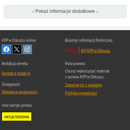
↓ Pokaż informacje dodatkowe ↓
KPP w Olkuszu online
Biuletyn Informacji Publicznej
BIP KPP w Olkuszu
Redakcja serwisu
Nota prawna
Chcesz wykorzystać materiał
Kontakt z redakcją
z serwisu KPP w Olkuszu.
Dostępność
Zapoznaj się z zasadami
Deklaracja dostępności
Polityka prywatności
Inne wersje portalu
wersja tekstowa