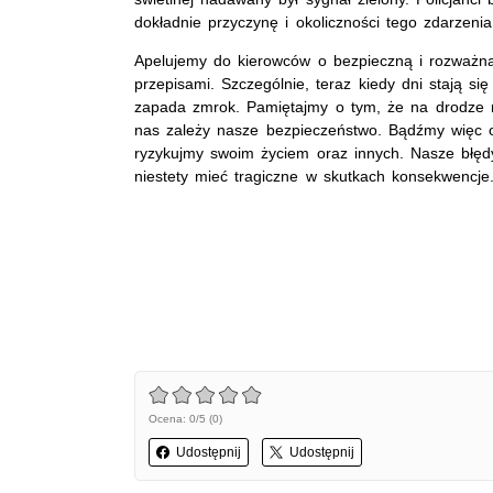
dokładnie przyczynę i okoliczności tego zdarzeni
Apelujemy do kierowców o bezpieczną i rozważ
przepisami. Szczególnie, teraz kiedy dni stają się
zapada zmrok. Pamiętajmy o tym, że na drodze n
nas zależy nasze bezpieczeństwo. Bądźmy więc od
ryzykujmy swoim życiem oraz innych. Nasze błęd
niestety mieć tragiczne w skutkach konsekwencj
Ocena: 0/5 (0)
Udostępnij
Udostępnij