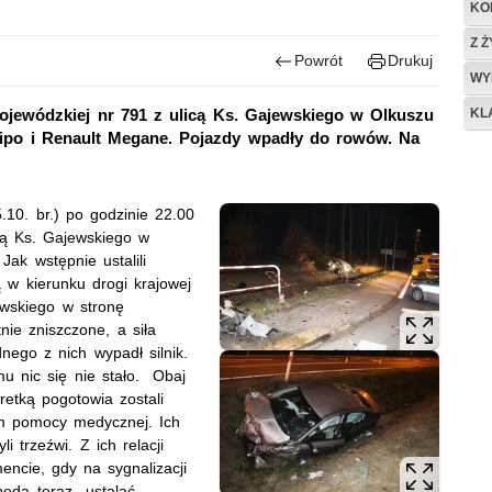
KO
Z 
Powrót
Drukuj
WY
KL
wojewódzkiej nr 791 z ulicą Ks. Gajewskiego w Olkuszu
ipo i Renault Megane. Pojazdy wpadły do rowów. Na
.10. br.) po godzinie 22.00
cą Ks. Gajewskiego w
Jak wstępnie ustalili
ą w kierunku drogi krajowej
ewskiego w stronę
ie zniszczone, a siła
nego z nich wypadł silnik.
 nic się nie stało. Obaj
retką pogotowia zostali
 im pomocy medycznej. Ich
i trzeźwi. Z ich relacji
encie, gdy na sygnalizacji
 będą teraz ustalać