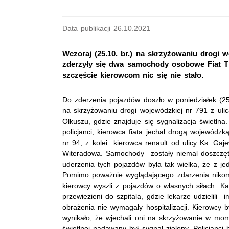
Data publikacji 26.10.2021
Wczoraj (25.10. br.) na skrzyżowaniu drogi 
zderzyły się dwa samochody osobowe Fiat T
szczęście kierowcom nic się nie stało.
Do zderzenia pojazdów doszło w poniedziałek (25
na skrzyżowaniu drogi wojewódzkiej nr 791 z uli
Olkuszu, gdzie znajduje się sygnalizacja świetlna. 
policjanci, kierowca fiata jechał drogą wojewódzk
nr 94, z kolei kierowca renault od ulicy Ks. Gaj
Witeradowa. Samochody zostały niemal doszczętn
uderzenia tych pojazdów była tak wielka, że z jed
Pomimo poważnie wyglądającego zdarzenia nikomu
kierowcy wyszli z pojazdów o własnych siłach. Ka
przewiezieni do szpitala, gdzie lekarze udzielili
obrażenia nie wymagały hospitalizacji. Kierowcy byl
wynikało, że wjechali oni na skrzyżowanie w mom
świetlnej nadawany był sygnał zielony. Policjanci