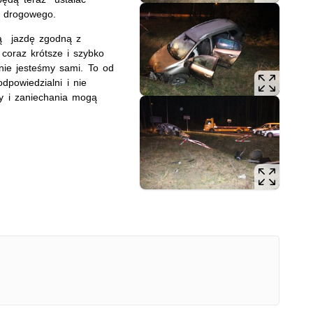
a drogowego.
ną jazdę zgodną z
 coraz krótsze i szybko
ie jesteśmy sami. To od
powiedzialni i nie
y i zaniechania mogą
e.