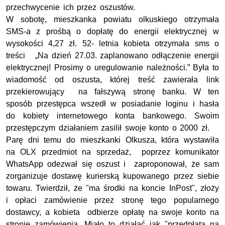
przechwycenie ich przez oszustów.
W sobotę, mieszkanka powiatu olkuskiego otrzymała
SMS-a z prośbą o dopłatę do energii elektrycznej w
wysokości 4,27 zł. 52- letnia kobieta otrzymała sms o
treści „Na dzień 27.03. zaplanowano odłączenie energii
elektrycznej! Prosimy o uregulowanie należności.” Była to
wiadomość od oszusta, której treść zawierała link
przekierowujący na fałszywą stronę banku. W ten
sposób przestępca wszedł w posiadanie loginu i hasła
do kobiety internetowego konta bankowego. Swoim
przestępczym działaniem zasilił swoje konto o 2000 zł.
Parę dni temu do mieszkanki Olkusza, która wystawiła
na OLX przedmiot na sprzedaż, poprzez komunikator
WhatsApp odezwał się oszust i zaproponował, że sam
zorganizuje dostawę kurierską kupowanego przez siebie
towaru. Twierdził, że "ma środki na koncie InPost", złoży
i opłaci zamówienie przez stronę tego popularnego
dostawcy, a kobieta odbierze opłatę na swoje konto na
stronie zamówienia. Miało to działać jak "przedpłata na