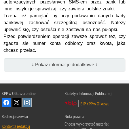
autoryzacyjnych przesłanych SMS-em przez bank lub
inne instytucje sprawdzaj, czy zawiera polskie znaki.
Trzeba też pamiętać, by przy podawaniu danych karty
bankowej zachować szczególną ostrożność. Należy
upewnić się, czy oszuści nie zastawili na nas pułapki.
Przed potwierdzeniem operacji zawsze sprawdź też, czy
zgadza się numer konta odbiorcy oraz kwota, jaką
chcesz przelać.
↓ Pokaż informacje dodatkowe ↓
KPP w Olkuszu online
Biuletyn Informacji Publicznej
BIP KPP w Olkuszu
Redakcja serwisu
Nota prawna
Chcesz wykorzystać materiał
Kontakt z redakcją