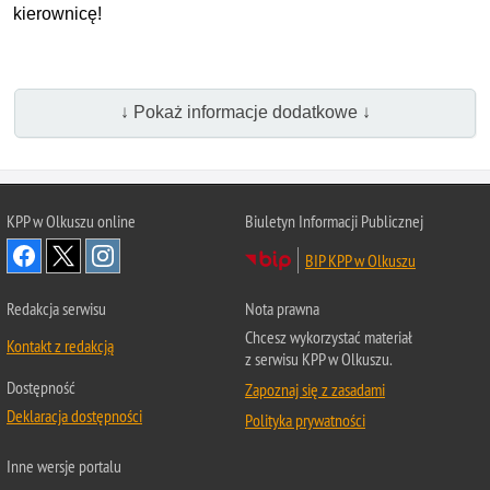
kierownicę!
↓ Pokaż informacje dodatkowe ↓
KPP w Olkuszu online
Biuletyn Informacji Publicznej
BIP KPP w Olkuszu
Redakcja serwisu
Nota prawna
Chcesz wykorzystać materiał
Kontakt z redakcją
z serwisu KPP w Olkuszu.
Dostępność
Zapoznaj się z zasadami
Deklaracja dostępności
Polityka prywatności
Inne wersje portalu