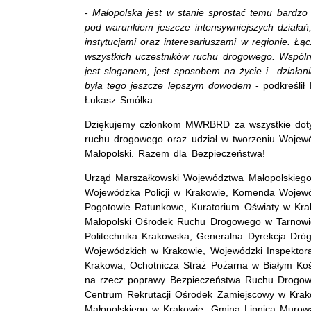
-
Małopolska jest w stanie sprostać temu bardzo
pod warunkiem jeszcze intensywniejszych działań,
instytucjami oraz interesariuszami w regionie. Łą
wszystkich uczestników ruchu drogowego. Wspól
jest sloganem, jest sposobem na życie i działa
była tego jeszcze lepszym dowodem
- podkreśli
Łukasz Smółka.
Dziękujemy członkom MWRBRD za wszystkie doty
ruchu drogowego oraz udział w tworzeniu Woje
Małopolski. Razem dla Bezpieczeństwa!
Urząd Marszałkowski Województwa Małopolskieg
Wojewódzka Policji w Krakowie, Komenda Wojewó
Pogotowie Ratunkowe, Kuratorium Oświaty w Kra
Małopolski Ośrodek Ruchu Drogowego w Tarnow
Politechnika Krakowska, Generalna Dyrekcja Dróg
Wojewódzkich w Krakowie, Wojewódzki Inspektor
Krakowa, Ochotnicza Straż Pożarna w Białym Koś
na rzecz poprawy Bezpieczeństwa Ruchu Drogowe
Centrum Rekrutacji Ośrodek Zamiejscowy w Kra
Małopolskiego w Krakowie, Gmina Lipnica Muro