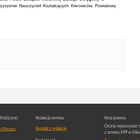
zyszenie Nauczycieli Kształcących Kierowców, Powiatowy
 Publicznej
Redakcja serwisu
Nota prawna
Chcesz wykorzystać m
Kontakt z redakcją
w Olkuszu
z serwisu KPP w Olku