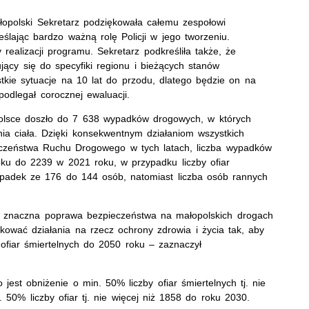
opolski Sekretarz podziękowała całemu zespołowi
ając bardzo ważną rolę Policji w jego tworzeniu.
realizacji programu. Sekretarz podkreśliła także, że
jący się do specyfiki regionu i bieżących stanów
tkie sytuacje na 10 lat do przodu, dlatego będzie on na
podlegał corocznej ewaluacji.
opolsce doszło do 7 638 wypadków drogowych, w których
ia ciała. Dzięki konsekwentnym działaniom wszystkich
eczeństwa Ruchu Drogowego w tych latach, liczba wypadków
ku do 2239 w 2021 roku, w przypadku liczby ofiar
adek ze 176 do 144 osób, natomiast liczba osób rannych
i znaczna poprawa bezpieczeństwa na małopolskich drogach
ikować działania na rzecz ochrony zdrowia i życia tak, aby
0 ofiar śmiertelnych do 2050 roku – zaznaczył
st obniżenie o min. 50% liczby ofiar śmiertelnych tj. nie
 50% liczby ofiar tj. nie więcej niż 1858 do roku 2030.