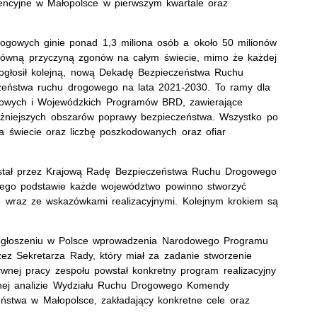
encyjne w Małopolsce w pierwszym kwartale oraz
ogowych ginie ponad 1,3 miliona osób a około 50 milionów
główną przyczyną zgonów na całym świecie, mimo że każdej
ogłosił kolejną, nową Dekadę Bezpieczeństwa Ruchu
eństwa ruchu drogowego na lata 2021-2030. To ramy dla
odowych i Wojewódzkich Programów BRD, zawierające
ważniejszych obszarów poprawy bezpieczeństwa. Wszystko po
 świecie oraz liczbę poszkodowanych oraz ofiar
stał przez Krajową Radę Bezpieczeństwa Ruchu Drogowego
ego podstawie każde województwo powinno stworzyć
, wraz ze wskazówkami realizacyjnymi. Kolejnym krokiem są
głoszeniu w Polsce wprowadzenia Narodowego Programu
ez Sekretarza Rady, który miał za zadanie stworzenie
wnej pracy zespołu powstał konkretny program realizacyjny
żonej analizie Wydziału Ruchu Drogowego Komendy
eństwa w Małopolsce, zakładający konkretne cele oraz