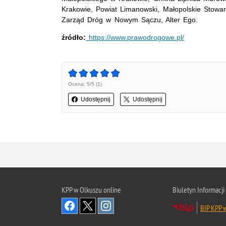
Krakowie, Powiat Limanowski, Małopolskie Stowar
Zarząd Dróg w Nowym Sączu, Alter Ego.
źródło:
https://www.prawodrogowe.pl/
Ocena: 5/5 (1)
Udostępnij
Udostępnij
KPP w Olkuszu online
Biuletyn Informacji
BIP KPP 