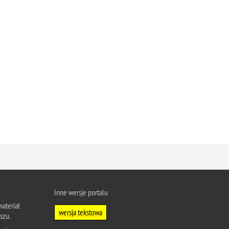
Inne wersje portalu
ateriał
wersja tekstowa
szu.