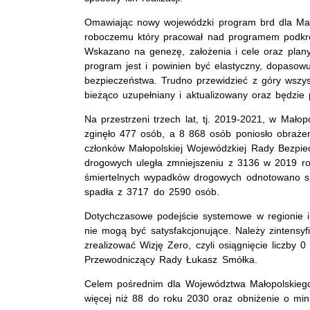
Omawiając nowy wojewódzki program brd dla Mał
roboczemu który pracował nad programem podkreśl
Wskazano na genezę, założenia i cele oraz plany 
program jest i powinien być elastyczny, dopasowu
bezpieczeństwa. Trudno przewidzieć z góry wszys
bieżąco uzupełniany i aktualizowany oraz będzie 
Na przestrzeni trzech lat, tj. 2019-2021, w Mał
zginęło 477 osób, a 8 868 osób poniosło obrażen
członków Małopolskiej Wojewódzkiej Rady Bezpi
drogowych uległa zmniejszeniu z 3136 w 2019 ro
śmiertelnych wypadków drogowych odnotowano sp
spadła z 3717 do 2590 osób.
Dotychczasowe podejście systemowe w regionie 
nie mogą być satysfakcjonujące. Należy zintensyf
zrealizować Wizję Zero, czyli osiągnięcie liczby 
Przewodniczący Rady Łukasz Smółka.
Celem pośrednim dla Województwa Małopolskiego je
więcej niż 88 do roku 2030 oraz obniżenie o min.