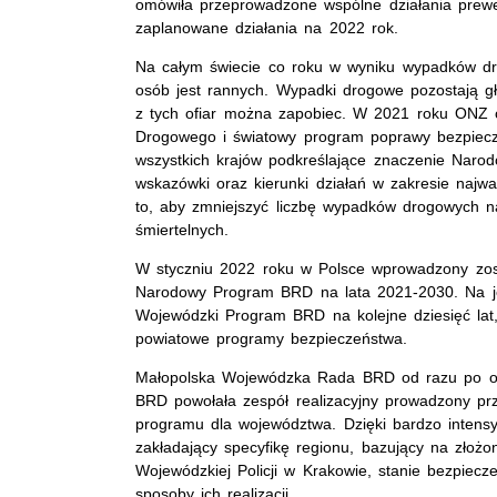
omówiła przeprowadzone wspólne działania prew
zaplanowane działania na 2022 rok.
Na całym świecie co roku w wyniku wypadków dr
osób jest rannych. Wypadki drogowe pozostają 
z tych ofiar można zapobiec. W 2021 roku ONZ 
Drogowego i światowy program poprawy bezpiecz
wszystkich krajów podkreślające znaczenie Nar
wskazówki oraz kierunki działań w zakresie naj
to, aby zmniejszyć liczbę wypadków drogowych na
śmiertelnych.
W styczniu 2022 roku w Polsce wprowadzony zo
Narodowy Program BRD na lata 2021-2030. Na j
Wojewódzki Program BRD na kolejne dziesięć lat
powiatowe programy bezpieczeństwa.
Małopolska Wojewódzka Rada BRD od razu po o
BRD powołała zespół realizacyjny prowadzony prz
programu dla województwa. Dzięki bardzo intensy
zakładający specyfikę regionu, bazujący na zło
Wojewódzkiej Policji w Krakowie, stanie bezpiecz
sposoby ich realizacji.