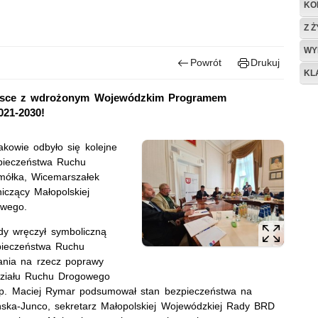
KO
Z 
WY
Powrót
Drukuj
KL
lsce z wdrożonym Wojewódzkim Programem
21-2030!
kowie odbyło się kolejne
zpieczeństwa Ruchu
mółka, Wicemarszałek
czący Małopolskiej
owego.
dy wręczył symboliczną
pieczeństwa Ruchu
łania na rzecz poprawy
działu Ruchu Drogowego
nsp. Maciej Rymar podsumował stan bezpieczeństwa na
ńska-Junco, sekretarz Małopolskiej Wojewódzkiej Rady BRD