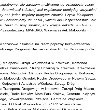
 ambitnemu, ale zarazem możliwemu do osiągnięcia celowi
 determinacji i dalszej woli współpracy pomiędzy wszystkimi
czy nas jeden wspólny priorytet: zdrowie i życie Małopolan,
nie udowadniamy, że hasło „Razem dla Bezpieczeństwa” nie
nia. Teraz musimy sprawić, aby kolejna dekada 2021-2030
ł Przewodniczący MWRBRD, Wicemarszałek Małopolski
chczasowe działania na rzecz poprawy bezpieczeństwa
wódzkiego Programu Bezpieczeństwa Ruchu Drogowego dla
o, Małopolski Urząd Wojewódzki w Krakowie, Komenda
dzka Państwowej Straży Pożarnej w Krakowie, Krakowskie
kowie, Małopolski Ośrodek Ruchu Drogowego w Krakowie,
ie, Małopolski Ośrodek Ruchu Drogowego w Nowym Sączu,
 Krajowych i Autostrad o/Kraków, Zarząd Dróg
at Transportu Drogowego w Krakowie, Zarząd Dróg Miasta
ciele, Radio Kraków, Moto-Park Kraków, Centrum Inicjatyw
go, Stowarzyszenie Przejście, Centralne Wojskowe
kowie, Oddział Wojewódzki ZOSP RP Województwa
wana, Polski Związek Motorowy Zarząd Okręgowy w