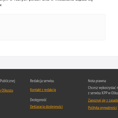
w.
 Publicznej
Redakcja serwisu
Nota prawna
Chcesz wykorzystać m
Kontakt z redakcją
w Olkuszu
z serwisu KPP w Olku
Dostępność
Zapoznaj się z zasad
Deklaracja dostępności
Polityka prywatności