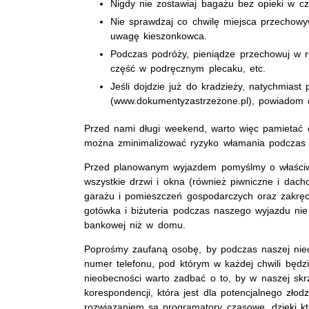
Nigdy nie zostawiaj bagażu bez opieki w cz
Nie sprawdzaj co chwilę miejsca przechowy
uwagę kieszonkowca.
Podczas podróży, pieniądze przechowuj w r
część w podręcznym plecaku, etc.
Jeśli dojdzie już do kradzieży, natychmias
(www.dokumentyzastrzeżone.pl), powiadom o
Przed nami długi weekend, warto więc pamietać o
można zminimalizować ryzyko włamania podczas 
Przed planowanym wyjazdem pomyślmy o właściw
wszystkie drzwi i okna (również piwniczne i dac
garażu i pomieszczeń gospodarczych oraz zakrę
gotówka i biżuteria podczas naszego wyjazdu nie
bankowej niż w domu.
Poprośmy zaufaną osobę, by podczas naszej nieo
numer telefonu, pod którym w każdej chwili będz
nieobecności warto zadbać o to, by w naszej skr
korespondencji, która jest dla potencjalnego zło
rozwiązaniem są programatory czasowe, dzięki k