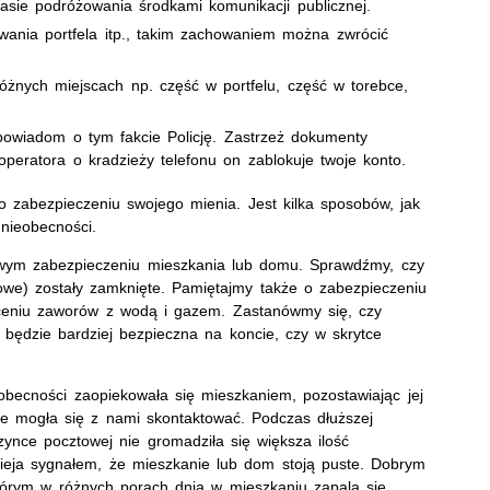
asie podróżowania środkami komunikacji publicznej.
wania portfela itp., takim zachowaniem można zwrócić
óżnych miejscach np. część w portfelu, część w torebce,
t powiadom o tym fakcie Policję. Zastrzeż dokumenty
peratora o kradzieży telefonu on zablokuje twoje konto.
 zabezpieczeniu swojego mienia. Jest kilka sposobów, jak
nieobecności.
ym zabezpieczeniu mieszkania lub domu. Sprawdźmy, czy
howe) zostały zamknięte. Pamiętajmy także o zabezpieczeniu
ceniu zaworów z wodą i gazem. Zastanówmy się, czy
 będzie bardziej bezpieczna na koncie, czy w skrytce
becności zaopiekowała się mieszkaniem, pozostawiając jej
ie mogła się z nami skontaktować. Podczas dłuższej
zynce pocztowej nie gromadziła się większa ilość
dzieja sygnałem, że mieszkanie lub dom stoją puste. Dobrym
tórym w różnych porach dnia w mieszkaniu zapala się