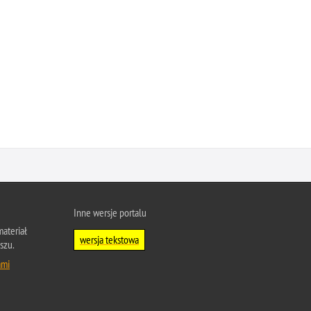
Inne wersje portalu
ateriał
wersja tekstowa
szu.
ami