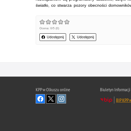
światło, co stwarza pozory obecności domownikó
Ocena: 0/5 (0)
Udostępnij
Udostępnij
KPP w Olkuszu online
Biuletyn Informacji
BIP KPP 