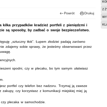
KO
Z 
Powrót
Drukuj
WY
KL
 kilka przypadków kradzież portfeli z pieniędzmi i
cie są sposoby, by zadbać o swoje bezpieczeństwo.
tępuję „sztuczny tłok”. Łupem złodziei padają zarówno
o nie zdajemy sobie sprawy, że jesteśmy obserwowani przez
euwagę.
wencyjnych.
kieszeni spodni, czy w plecaku, bo tym samym ułatwiasz
ym.
jesz portfel czy telefon bez nadzoru. Trzymaj ją zawsze
z zakupy, czy korzystasz z komunikacji miejskiej miej ją
u czy plecaka w samochodzie.