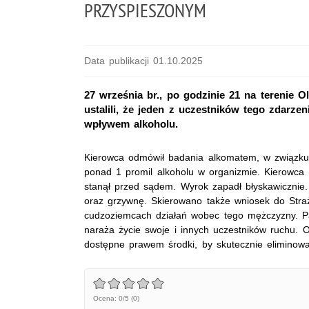
PRZYSPIESZONYM
Data publikacji 01.10.2025
27 września br., po godzinie 21 na terenie O
ustalili, że jeden z uczestników tego zdarz
wpływem alkoholu.
Kierowca odmówił badania alkomatem, w związku
ponad 1 promil alkoholu w organizmie. Kierowca tr
stanął przed sądem. Wyrok zapadł błyskawicznie
oraz grzywnę. Skierowano także wniosek do Stra
cudzoziemcach działań wobec tego mężczyzny. Pa
naraża życie swoje i innych uczestników ruchu. O
dostępne prawem środki, by skutecznie eliminow
Ocena: 0/5 (0)