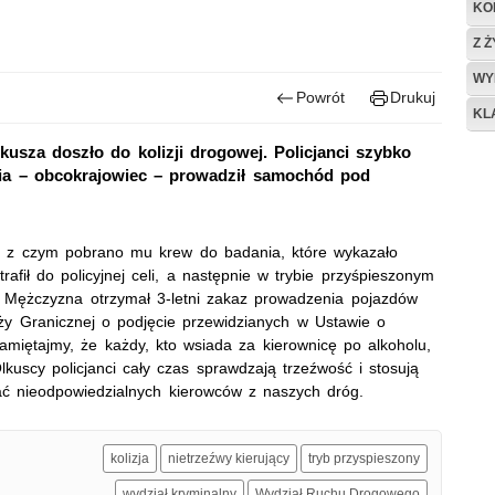
KO
Z 
WY
Powrót
Drukuj
KL
lkusza doszło do kolizji drogowej. Policjanci szybko
enia – obcokrajowiec – prowadził samochód pod
 z czym pobrano mu krew do badania, które wykazało
afił do policyjnej celi, a następnie w trybie przyśpieszonym
. Mężczyzna otrzymał 3-letni zakaz prowadzenia pojazdów
ży Granicznej o podjęcie przewidzianych w Ustawie o
miętajmy, że każdy, kto wsiada za kierownicę po alkoholu,
lkuscy policjanci cały czas sprawdzają trzeźwość i stosują
ać nieodpowiedzialnych kierowców z naszych dróg.
kolizja
nietrzeźwy kierujący
tryb przyspieszony
wydział kryminalny
Wydział Ruchu Drogowego