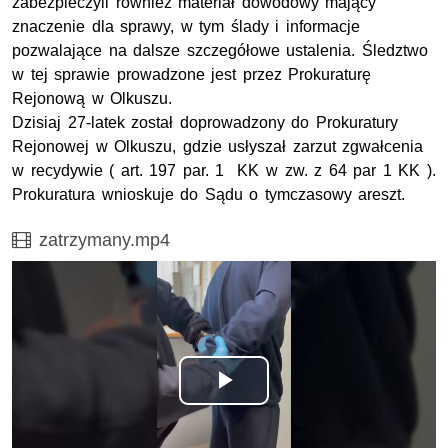
zabezpieczyli również materiał dowodowy mający
znaczenie dla sprawy, w tym ślady i informacje
pozwalające na dalsze szczegółowe ustalenia. Śledztwo
w tej sprawie prowadzone jest przez Prokuraturę
Rejonową w Olkuszu.
Dzisiaj 27-latek został doprowadzony do Prokuratury
Rejonowej w Olkuszu, gdzie usłyszał zarzut zgwałcenia
w recydywie ( art. 197 par. 1 KK w zw. z 64 par 1 KK ).
Prokuratura wnioskuje do Sądu o tymczasowy areszt.
Film
zatrzymany.mp4
Odtwórz