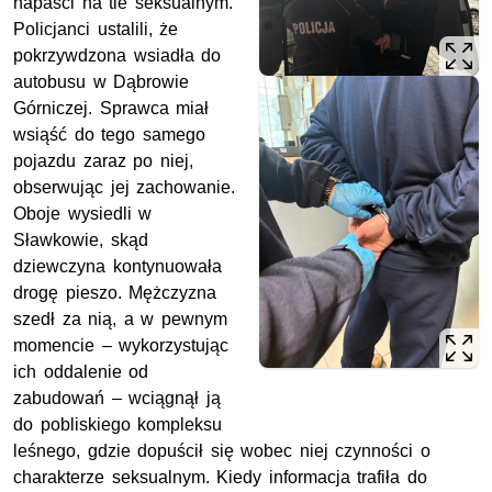
napaści na tle seksualnym.
Policjanci ustalili, że
pokrzywdzona wsiadła do
autobusu w Dąbrowie
Górniczej. Sprawca miał
wsiąść do tego samego
pojazdu zaraz po niej,
obserwując jej zachowanie.
Oboje wysiedli w
Sławkowie, skąd
dziewczyna kontynuowała
drogę pieszo. Mężczyzna
szedł za nią, a w pewnym
momencie – wykorzystując
ich oddalenie od
zabudowań – wciągnął ją
do pobliskiego kompleksu
leśnego, gdzie dopuścił się wobec niej czynności o
charakterze seksualnym. Kiedy informacja trafiła do