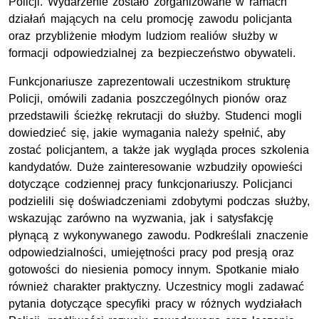
Policji. Wydarzenie zostało zorganizowane w ramach
działań mających na celu promocję zawodu policjanta
oraz przybliżenie młodym ludziom realiów służby w
formacji odpowiedzialnej za bezpieczeństwo obywateli.
Funkcjonariusze zaprezentowali uczestnikom strukturę
Policji, omówili zadania poszczególnych pionów oraz
przedstawili ścieżkę rekrutacji do służby. Studenci mogli
dowiedzieć się, jakie wymagania należy spełnić, aby
zostać policjantem, a także jak wygląda proces szkolenia
kandydatów. Duże zainteresowanie wzbudziły opowieści
dotyczące codziennej pracy funkcjonariuszy. Policjanci
podzielili się doświadczeniami zdobytymi podczas służby,
wskazując zarówno na wyzwania, jak i satysfakcję
płynącą z wykonywanego zawodu. Podkreślali znaczenie
odpowiedzialności, umiejętności pracy pod presją oraz
gotowości do niesienia pomocy innym. Spotkanie miało
również charakter praktyczny. Uczestnicy mogli zadawać
pytania dotyczące specyfiki pracy w różnych wydziałach