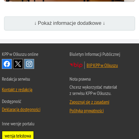
↓ Pokaż informacje dodatkowe ↓
KPP w Olkuszu online
Biuletyn Informacji Publicznej
BIP KPP w Olkuszu
Redakcja serwisu
Nota prawna
Chcesz wykorzystać materiał
Kontakt z redakcją
z serwisu KPP w Olkuszu.
Dostępność
Zapoznaj się z zasadami
Deklaracja dostępności
Polityka prywatności
Inne wersje portalu
wersja tekstowa