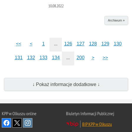
10.08.2022
Archiwum »
<<
<
1
...
126
127
128
129
130
131
132
133
134
...
200
>
>>
↓ Pokaż informacje dodatkowe ↓
KPP w Olkuszu online
Biuletyn Informacji Publicznej
BIP KPP w Olkuszu