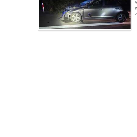
W
n
z