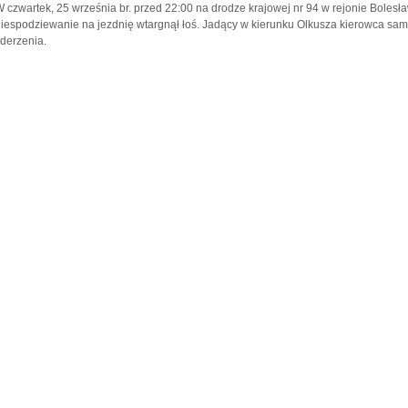
 czwartek, 25 września br. przed 22:00 na drodze krajowej nr 94 w rejonie Bolesł
iespodziewanie na jezdnię wtargnął łoś. Jadący w kierunku Olkusza kierowca sa
derzenia.